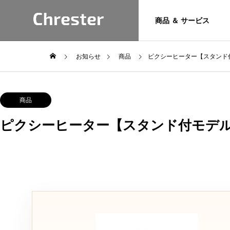
商品 ＆ サービス
お知らせ
商品
ピクシーヒーター【スタンド
トピックス
お問い合わ
Product
商品
専用フォームよ
けます。
&
ピクシーヒーター【スタンド付モデ
サポート
Service
お問い合わせ
技術情報
Chresterブランド商
6年 夏季休業
カフェレスジャパン2026に
品とサービス
のお知らせ
出展します。【南1/2ホー
Heater
ル S6-41】
暖房機