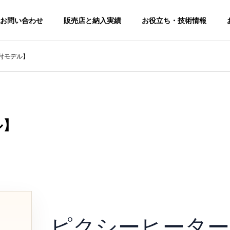
お問い合わせ
販売店と納入実績
お役立ち・技術情報
付モデル】
トピックス
トピックス
せ
修理サポート
りお問い合わせいただ
修理・交換の申し込みはこちらからお
願いします。
ル】
FAQ
第12回 猛暑対策展に出展
料金改定（価格変更
よくある問合せ
Rental
します。【東7-S22】
知らせ
Cooler
業務用 暖
ピクシーヒーター
冷風機 ＆ 涼風機
のレンタル