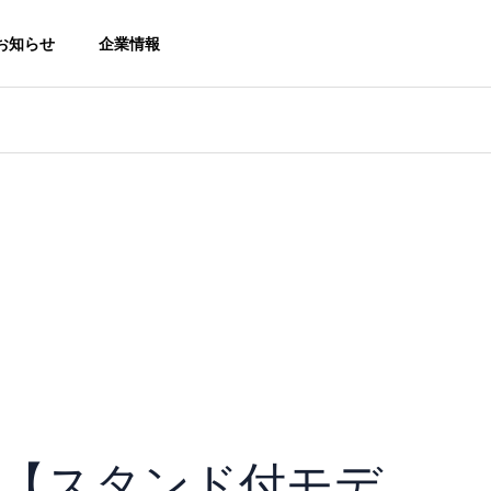
お知らせ
企業情報
トピックス
トピ
Download
カタログダウンロード
）のお
熱中症対策展（防犯防災総
【新
合展2026）に出展します。
用 
Online Shop
房機・冷風機
【No.2-316】
【スタンド付モデ
サービス
オンラインショップ