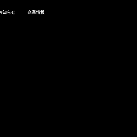
お知らせ
企業情報
トピックス
トピ
Download
カタログダウンロード
）のお
熱中症対策展（防犯防災総
【新
合展2026）に出展します。
用 
Online Shop
房機・冷風機
【No.2-316】
サービス
オンラインショップ