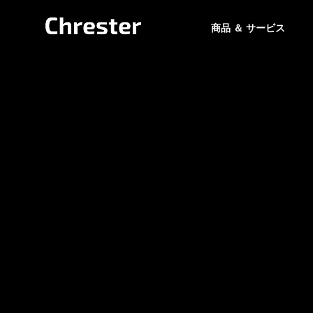
商品 ＆ サービス
トピックス
お問い合わ
Product
専用フォームよ
けます。
&
サポート
Service
お問い合わせ
技術情報
Chresterブランド商
6年 夏季休業
カフェレスジャパン2026に
品とサービス
のお知らせ
出展します。【南1/2ホー
Heater
ル S6-41】
暖房機