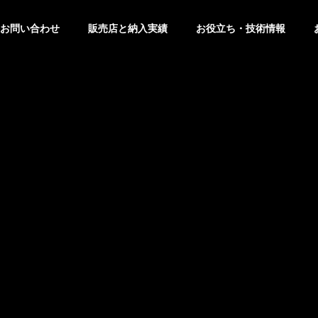
お問い合わせ
販売店と納入実績
お役立ち・技術情報
トピックス
トピックス
せ
修理サポート
りお問い合わせいただ
修理・交換の申し込みはこちらからお
願いします。
FAQ
第12回 猛暑対策展に出展
料金改定（価格変更
よくある問合せ
Rental
します。【東7-S22】
知らせ
Cooler
業務用 暖
冷風機 ＆ 涼風機
のレンタル