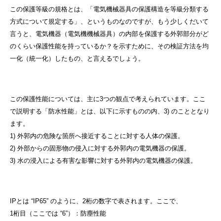
この保護等級の規格とは、「電気機械器具の保護構造を等級分類する
方式について規定する」、というものなのですが、もう少しくだいて
言うと、電気機器（電気機機械器具）の内部を保護する外郭部分がど
のくらい保護性能を持っているか？を示すために、その検証方法を均
一化（統一化）したもの、と言えるでしょう。
この保護性能については、主に3つの観点で考えられています。ここ
で説明する「防水性能」とは、以下に示すものの内、3) のこととなり
ます。
1) 外郭内の危険な箇所へ接近することに対する人体の保護。
2) 外部からの固形物の侵入に対する外郭内の電気機器の保護。
3) 水の浸入による有害な影響に対する外郭内の電気機器の保護。
IPとは “IP65” のように、2桁の数字で表されます。ここで、
1桁目（ここでは “6”）：防塵性能