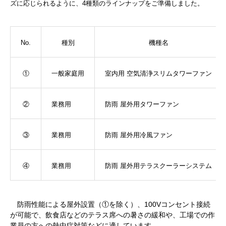
ズに応じられるように、4種類のラインナップをご準備しました。
No.
種別
機種名
①
一般家庭用
室内用 空気清浄スリムタワーファン
②
業務用
防雨 屋外用
タワーファン
③
業務用
防雨 屋外用
冷風ファン
④
業務用
防雨 屋外用
テラスクーラーシステム
防雨性能による屋外設置（①を除く）、100Vコンセント接続
が可能で、飲食店などのテラス席への暑さの緩和や、工場での作
業員の方への熱中症対策などに適しています。