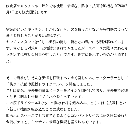
飲食店のキッチンや、屋外でも使用に最適な、防水・抗菌冷風機を 2026年3
月1日より販売開始します。
空調の効いたキッチン。しかしながら、火を扱うことなどから灼熱のような
暑さを感じることが多い環境です。
キッチンスタッフは忙しい業務の傍ら、暑さとの戦いにも明け暮れていま
す。何かしら対策を、と検討はされてきましたが、スペースに限りのあるキ
ッチンでは有効な対策を打つことができず、途方に暮れているのが実情でし
た。
そこで当社が、そんな実情を打破すべく全く新しいスポットクーラーとして
「防水・抗菌冷風機ドライクール3」を開発しました。
当社は従来、屋外用の電気ヒーターをメインで開発しており、屋外用で必須
となる【防水】仕様にノウハウをもっています。
この度ドライクール3でもこの防水仕様を組み込み、さらには【抗菌】とい
う新しい機能を組み込むことに成功しました。
限られたスペースでも設置できるようなコンパクトサイズに耐久性に優れた
金属ボディと、キッチンに最適な機能を盛り込んでいます。