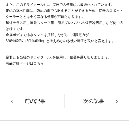
また、このドライクール3は、屋外での使用にも最適化されています。
IPx4の防水性能は、強めの雨でも耐えることができるため、従来のスポット
クーラーととは全く異なる使用が可能となります。
屋外テラス用、屋外スタッフ用、簡易プレハブへの仮設冷房用、など使い方
は様々です。
金属ボディで排水タンクを搭載しながら、消費電力が
580W/670W（50Hz/60Hz）と控えめなのも使い勝手が良いと言えます。
是非とも当社のドライクール3を使用し、猛暑を乗り切りましょう。
商品詳細ページは
こちら
前の記事
次の記事