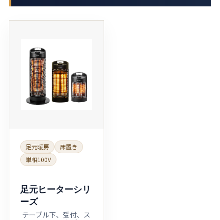
足元暖房
床置き
単相100V
足元ヒーターシリ
ーズ
テーブル下、受付、ス