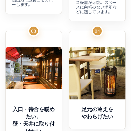
ス設置が可能。スペー
ーします。
スに余裕のない場所な
どに適しています。
03
04
入口・待合を暖め
足元の冷えを
たい。
やわらげたい
壁・天井に取り付