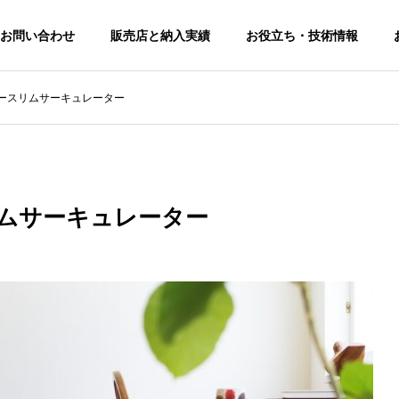
お問い合わせ
販売店と納入実績
お役立ち・技術情報
ースリムサーキュレーター
トピックス
トピックス
せ
修理サポート
りお問い合わせいただ
修理・交換の申し込みはこちらからお
願いします。
ムサーキュレーター
FAQ
第12回 猛暑対策展に出展
料金改定（価格変更
よくある問合せ
Rental
します。【東7-S22】
知らせ
Cooler
業務用 暖
冷風機 ＆ 涼風機
のレンタル