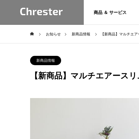
商品 ＆ サービス
お知らせ
新商品情報
【新商品】マルチエア
トピックス
お問い合わ
Product
新商品情報
専用フォームよ
けます。
&
【新商品】マルチエアースリ
サポート
Service
お問い合わせ
技術情報
Chresterブランド商
6年 夏季休業
カフェレスジャパン2026に
品とサービス
のお知らせ
出展します。【南1/2ホー
Heater
ル S6-41】
暖房機