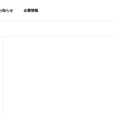
お知らせ
企業情報
トピックス
トピ
Download
カタログダウンロード
）のお
熱中症対策展（防犯防災総
【新
合展2026）に出展します。
用 
Online Shop
房機・冷風機
【No.2-316】
サービス
オンラインショップ