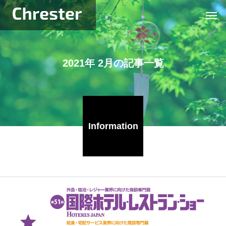
2
0
2
1
年
2
月
の
記
事
一
覧
Information