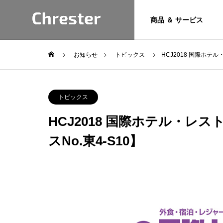
商品 ＆ サービス
お知らせ
トピックス
HCJ2018 国際ホテ
トピックス
お問い合わ
Product
トピックス
専用フォームよ
けます。
&
HCJ2018 国際ホテル・
サポート
スNo.東4-S10】
Service
お問い合わせ
技術情報
Chresterブランド商
6年 夏季休業
カフェレスジャパン2026に
品とサービス
のお知らせ
出展します。【南1/2ホー
Heater
ル S6-41】
暖房機