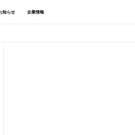
お知らせ
企業情報
トピックス
トピ
Download
カタログダウンロード
）のお
熱中症対策展（防犯防災総
【新
合展2026）に出展します。
用 
Online Shop
房機・冷風機
【No.2-316】
サービス
オンラインショップ