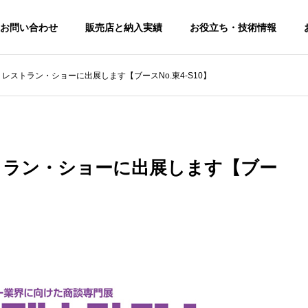
お問い合わせ
販売店と納入実績
お役立ち・技術情報
ル・レストラン・ショーに出展します【ブースNo.東4-S10】
トピックス
トピックス
せ
修理サポート
りお問い合わせいただ
修理・交換の申し込みはこちらからお
願いします。
レストラン・ショーに出展します【ブー
FAQ
第12回 猛暑対策展に出展
料金改定（価格変更
よくある問合せ
Rental
します。【東7-S22】
知らせ
Cooler
業務用 暖
冷風機 ＆ 涼風機
のレンタル