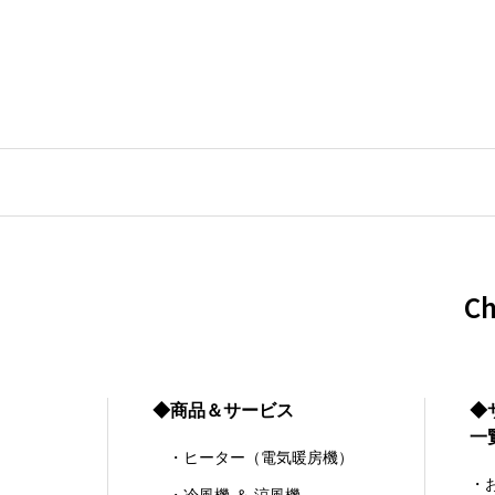
C
◆商品＆サービス
◆
一
・ヒーター（電気暖房機）
・