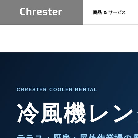
商品 ＆ サービス
トピックス
お問い合わ
Product
専用フォームよ
けます。
&
サポート
CHRESTER COOLER RENTAL
Service
お問い合わせ
冷風機レン
技術情報
Chresterブランド商
6年 夏季休業
カフェレスジャパン2026に
品とサービス
のお知らせ
出展します。【南1/2ホー
Heater
ル S6-41】
暖房機