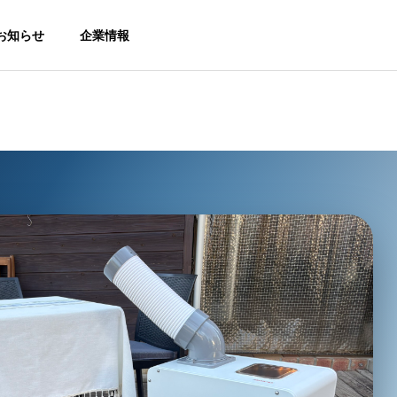
お知らせ
企業情報
トピックス
トピ
Download
カタログダウンロード
）のお
熱中症対策展（防犯防災総
【新
合展2026）に出展します。
用 
Online Shop
房機・冷風機
【No.2-316】
サービス
オンラインショップ