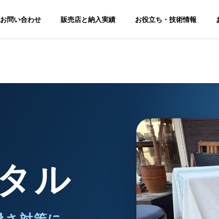
お問い合わせ
販売店と納入実績
お役立ち・技術情報
トピックス
トピックス
せ
修理サポート
りお問い合わせいただ
修理・交換の申し込みはこちらからお
願いします。
タル
FAQ
第12回 猛暑対策展に出展
料金改定（価格変更
よくある問合せ
Rental
します。【東7-S22】
知らせ
Cooler
業務用 暖
冷風機 ＆ 涼風機
のレンタル