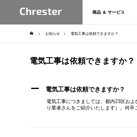
商品 ＆ サービス
お知らせ
電気工事は依頼できますか？
トピックス
お問い合わ
Product
電気工事は依頼できますか？
専用フォームよ
けます。
&
サポート
A
電気工事は依頼できますか？
Service
お問い合わせ
電気工事につきましては、都内23区お
技術情報
Chresterブランド商
り業者さんをご紹介いたします）。何卒
ッチン＆屋外
【重要】2026年 夏季休業
品とサービス
菌冷風機
（お盆休み）のお知らせ
Heater
暖房機