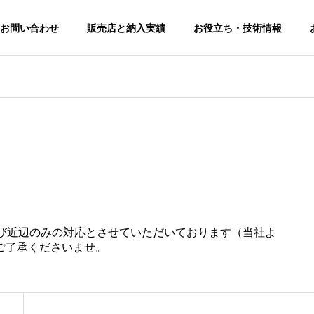
お問い合わせ
販売店と納入実績
お役立ち・技術情報
トピックス
トピックス
せ
修理サポート
りお問い合わせいただ
修理・交換の申し込みはこちらからお
願いします。
よび近辺のみの対応とさせていただいております（当社よ
FAQ
ご了承くださいませ。
カフェレスジャパン2026に
第12回 猛暑対策展
よくある問合せ
Rental
出展します。【南1/2ホー
します。【東7-S22
Cooler
業務用 暖
ル S6-41】
冷風機 ＆ 涼風機
のレンタル