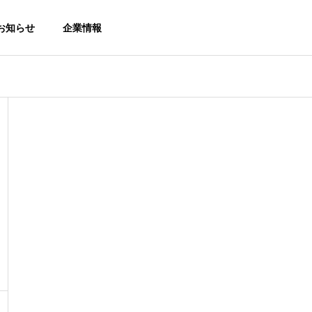
お知らせ
企業情報
トピックス
トピ
Download
カタログダウンロード
に出展
料金改定（価格変更）のお
熱中
】
知らせ
合展
Online Shop
房機・冷風機
【No.
サービス
オンラインショップ